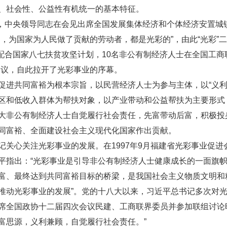
、社会性、公益性有机统一的基本特征。
，中央领导同志在会见出席全国发展集体经济和个体经济安置城
动，为国家为人民做了贡献的劳动者，都是光彩的”，由此“光彩”
配合国家八七扶贫攻坚计划，
10
名非公有制经济人士在全国工商
倡议，自此拉开了光彩事业的序幕。
促进共同富裕为根本宗旨，以民营经济人士为参与主体，以“义利
区和低收入群体为帮扶对象，以产业带动和公益帮扶为主要形式，通
大非公有制经济人士自觉履行社会责任，先富带动后富，积极投
同富裕、全面建设社会主义现代化国家作出贡献。
记关心关注光彩事业的发展。
在
1997
年
9
月福建省光彩事业促进
平指出：
“
光彩事业是引导非公有制经济人士健康成长的一面旗
富、最终达到共同富裕目标的桥梁，是我国社会主义物质文明和
推动光彩事业的发展
”
。党的十八大以来，习近平总书记多次对
席全国政协十二届四次会议民建、工商联界委员并参加联组讨论
富思源，义利兼顾，自觉履行社会责任。”