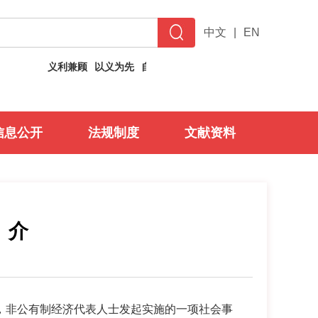
中文
|
EN
义利兼顾
以义为先
自强不息
止于至善
信息公开
法规制度
文献资料
 介
非公有制经济代表人士发起实施的一项社会事