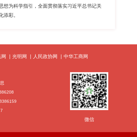
思想为科学指引，
全面贯彻
落
实习近平总书记关
化添彩
。
民网
|
光明网
|
人民政协网
|
中华工商网
文思
386208
8386159
37
微信