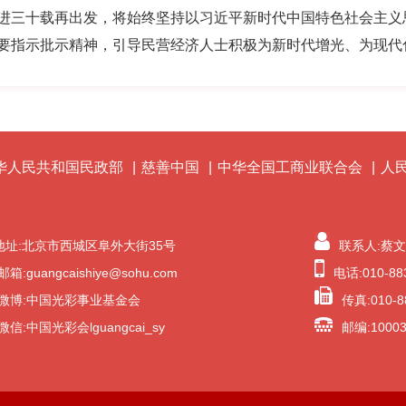
进三十载再出发，将始终坚持以习近平新时代中国特色社会主义
要指示批示精神，
引导民营经济人士积极为新时代增光、为现代
华人民共和国民政部
|
慈善中国
|
中华全国工商业联合会
|
人
地址:北京市西城区阜外大街35号
联系人:蔡
邮箱:guangcaishiye@sohu.com
电话:010-88
微博:中国光彩事业基金会
传真:010-8
微信:中国光彩会lguangcai_sy
邮编:1000