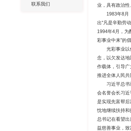
联系我们
业，具有政治性
1983
年
8
月
出“凡是辛勤劳
1994
年
4
月，为
彩事业中来”的
光彩事业以
念，以欠发达地
作载体，引导广
推进全体人民共
习近平总书
会名誉会长习近
是实现先富帮后
忱地继续扶持和
总书记在看望出
益慈善事业，致