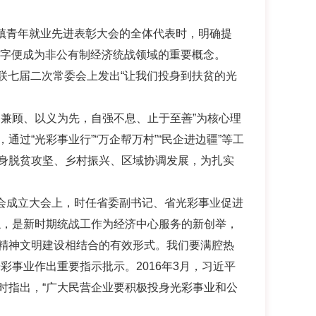
镇青年就业先进表彰大会的全体代表时，明确提
二字便成为非公有制经济统战领域的重要概念。
联七届二次常委会上发出“让我们投身到扶贫的光
兼顾、以义为先，自强不息、止于至善”为核心理
过“光彩事业行”“万企帮万村”“民企进边疆”等工
身脱贫攻坚、乡村振兴、区域协调发展，为扎实
会成立大会上，时任省委副书记、省光彩事业促进
帜，是新时期统战工作为经济中心服务的新创举，
精神文明建设相结合的有效形式。我们要满腔热
光彩事业作出重要指示批示。
2016
年
3
月，习近平
时指出，“广大民营企业要积极投身光彩事业和公