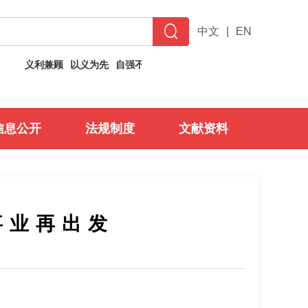
中文
|
EN
义利兼顾
以义为先
自强不息
止于至善
信息公开
法规制度
文献资料
事业再出发