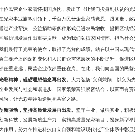
位民营企业家满怀报国热忱，发出了《让我们投身到扶贫的光
在光彩事业旗帜引领下，千百万民营企业家感党恩、跟党走，致
通过产业帮扶、公益捐助等多种形式促进农民增收、提振区域经
区域协调发展作出重要贡献，成为我们弘扬家国情怀、担当社会
们践行了光荣的使命，取得了光鲜的成绩。站在以中国式现代
会主要矛盾的深刻变化和人民群众需求层次的不断提升，促进区
然任重道远，民营企业依然重任在肩。在此，我们向全国的民营
光彩精神，砥砺理想信念再出发。
大力弘扬“义利兼顾、以义为
企业发展与社会和谐进步、国家繁荣富强紧密结合，以富而有责
风尚，让光彩精神沿途照亮共富之路。
创新驱动，坚持高质量发展再出发。
坚守主业、做强实业，积极
创新科技，发展新质生产力，实施高质量光彩项目，投身新型举
大作用，努力在推进科技自立自强和建设现代化产业体系中彰显