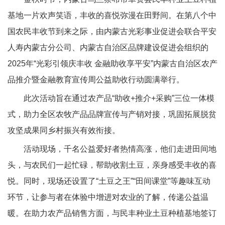
基地一片欢声笑语，丰收的喜悦弥漫在田野间。在第八个中
国农民丰收节到来之际，由内蒙古光彩事业促进会联合平安
人寿内蒙古分公司、内蒙古自治区品牌建设促进会组织的
2025年“光彩引领庆丰收 金融助收享平安”内蒙古自治区农产
品推介暨金融教育宣传周公益助收行动圆满举行。
此次活动旨在通过农产品“助收+推介+采购”三位一体模
式，助力全区农牧产品品牌宣传与产销对接，巩固拓展脱贫
攻坚成果同乡村振兴有效衔接。
活动现场，千名公益爱好者热情高涨，他们走进田间地
头，与农民们一起忙碌，帮助收割土豆，亲身感受丰收的喜
悦。同时，现场还设置了“土豆之王”“田间课堂”等趣味互动
环节，让参与者在体验中增进对农业的了解，传递公益温
暖。在助力农产品销售方面，与民丰种业土豆种植基地签订