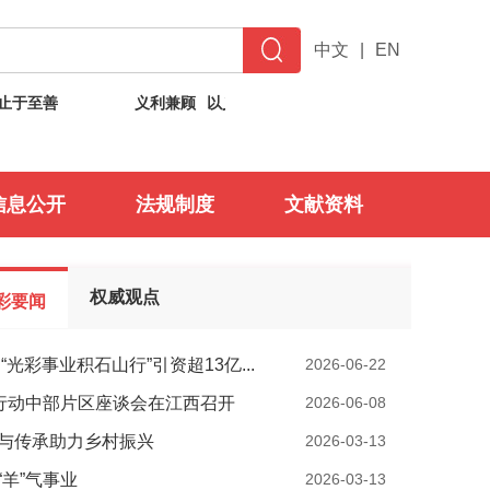
中文
|
EN
义利兼顾
以义为先
自强不息
止于至善
义利兼
信息公开
法规制度
文献资料
权威观点
彩要闻
“光彩事业积石山行”引资超13亿...
2026-06-22
”行动中部片区座谈会在江西召开
2026-06-08
与传承助力乡村振兴
2026-03-13
“羊”气事业
2026-03-13