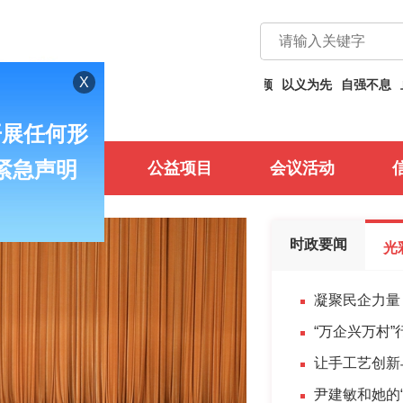
自强不息
止于至善
义利兼顾
以义为先
自强不息
止于至善
光彩行
公益项目
会议活动
时政要闻
光
凝聚民企力量 
“万企兴万村
让手工艺创新
尹建敏和她的