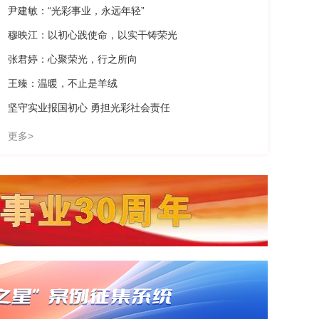
尹建敏：“光彩事业，永远年轻”
穆映江：以初心践使命，以实干铸荣光
张君婷：心聚荣光，行之所向
王臻：温暖，不止是羊绒
坚守实业报国初心 勇担光彩社会责任
更多>