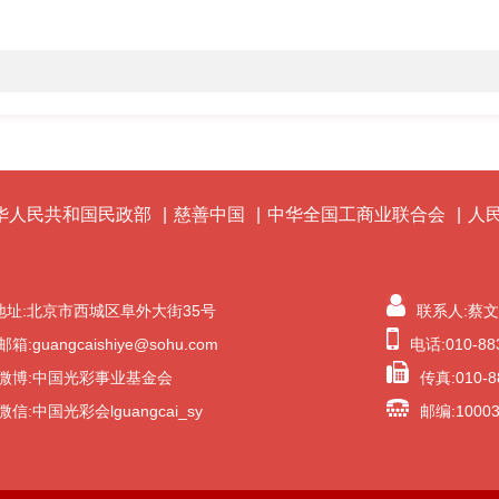
华人民共和国民政部
|
慈善中国
|
中华全国工商业联合会
|
人
地址:北京市西城区阜外大街35号
联系人:蔡
邮箱:guangcaishiye@sohu.com
电话:010-88
微博:中国光彩事业基金会
传真:010-8
微信:中国光彩会lguangcai_sy
邮编:1000