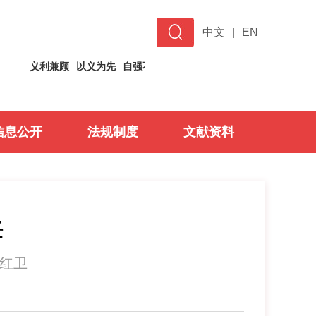
中文
|
EN
义利兼顾
以义为先
自强不息
止于至善
信息公开
法规制度
文献资料
任
范红卫