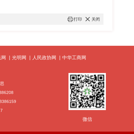
打印
关闭
民网
|
光明网
|
人民政协网
|
中华工商网
文思
386208
8386159
37
微信