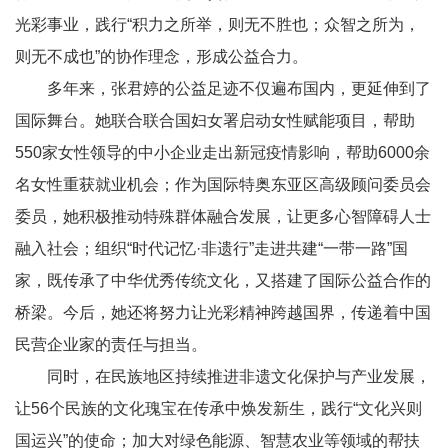
光彩事业，践行“积力之所举，则无不胜也；众智之所为，
则无不成也”的协作理念，形成公益合力。
多年来，张君婷的公益足迹不仅遍布国内，更延伸到了
国际舞台。她联合联合国妇女署启动女性赋能项目，帮助
550
家女性领导的中小企业走出新冠疫情影响，帮助
6000
余
名女性重获就业机会；作为国际特奥东亚区高级顾问委员会
委员，她积极推动特殊群体融合发展，让更多心智障碍人士
融入社会；组织“时代记忆·非遗行”走进共建“一带一路”国
家，既传承了中华优秀传统文化，又搭建了国际公益合作的
桥梁。今后，她还将努力让光彩精神跨越国界，传递着中国
民营企业家的责任与担当。
同时，在民族地区持续推进非遗文化保护与产业发展，
让
56
个民族的文化瑰宝在传承中焕发新生，践行“文化兴则
国运兴”的使命；加大对绿色能源、智慧农业等领域的帮扶