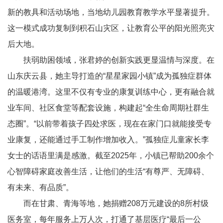
新的教具和活动场地，当地幼儿园教育教学水平显著提升。
这一模式成功复制到积石山灾区，让教育公平的阳光照亮灾
后大地。
扶弱助困领域，张君婷的创新实践更显温情与深度。在
山东庆云县，她主导打造的“星星家园小镇”成为孤独症群体
的温暖港湾。这里不仅有专业的康复训练中心，更有融合就
业车间、社区食堂等配套设施，构建起“全生命周期社群生
态圈”。“以前带着孩子四处求医，现在在家门口就能接受专
业康复，还能通过手工制作增加收入。”孤独症儿童家长李
女士的话语里满是感激。截至
2025
年，小镇已帮助
200
余个
心智障碍家庭改善生活，让他们的生活“有尊严、无障碍、
有未来、有品质”。
而在甘肃、青海等地，她捐赠
208
万元建设的
8
所村级
医务室，每年服务上万人次，打通了基层医疗“最后一公