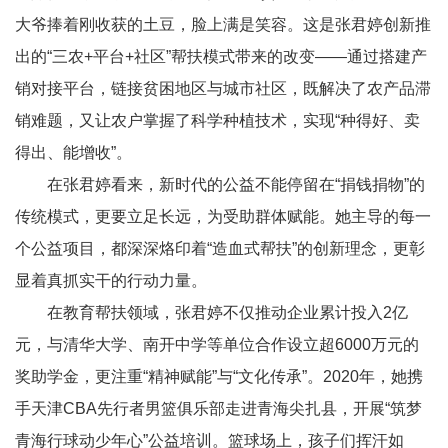
大爷捧着刚收获的土豆，脸上满是笑容。这是张君婷创新推
出的“三农
+
平台
+
社区”帮扶模式带来的改变——通过搭建产
销对接平台，链接贫困地区与城市社区，既解决了农产品滞
销难题，又让农户掌握了科学种植技术，实现“种得好、卖
得出、能增收”。
在张君婷看来，新时代的公益不能停留在“捐钱捐物”的
传统模式，更要立足长远，为受助群体赋能。她主导的每一
个公益项目，都深深烙印着“造血式帮扶”的创新理念，更彰
显着真抓实干的行动力量。
在教育帮扶领域，张君婷不仅推动企业累计投入
2
亿
元，与清华大学、南开中学等单位合作设立超
6000
万元的
奖助学金，更注重“精神赋能”与“文化传承”。
2020
年，她携
手天津
CBA
先行者男篮俱乐部走进青海尖扎县，开展“筑梦
青海行球动少年心”公益培训。篮球场上，孩子们挥汗如