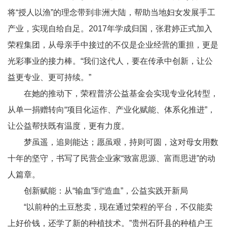
将“授人以渔”的理念带到非洲大陆，帮助当地妇女发展手工
产业，实现自给自足。
2017
年学成归国，张君婷正式加入
荣程集团，从母亲手中接过的不仅是企业经营的重担，更是
光彩事业的接力棒。“我们这代人，要在传承中创新，让公
益更专业、更可持续。”
在她的推动下，荣程普济公益基金会实现专业化转型，
从单一捐赠转向“项目化运作、产业化赋能、体系化推进”，
让公益帮扶既有温度，更有力度。
梦虽遥，追则能达；愿虽艰，持则可圆，这对母女用数
十年的坚守，书写了民营企业家“致富思源、富而思进”的动
人篇章。
创新赋能：从
“
输血”到“造血”，公益实践开新局
“以前种的土豆愁卖，现在通过荣程的平台，不仅能卖
上好价钱，还学了新的种植技术。”贵州石阡县的种植户王