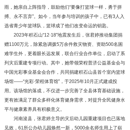
雨，她亲自上阵指导，鼓励他们“要像打篮球一样，勇于拼
搏、永不言弃”。如今，当年参与培训的孩子中，已有
3
人入
选省青少年篮球队，篮球成了他们改变命运的钥匙。
2023
年积石山“
12
·
18
”地震发生后，张君婷推动集团捐
赠
1100
万元，除紧急调拨
5
万余件救灾物资、资助
500
名困
难学生外，更着眼长远发展，联合行业合作单位，启动了系
列灾后重建专项行动。其中，她带领荣程普济公益基金会与
中国光彩事业基金会合作，共同捐建积石山县首个室内篮球
场馆——“光彩·荣程体育馆”，于
2025
年
10
月正式建成投
用。该场馆的落成，不仅进一步完善了全县体育基础设施，
更有效满足了群众多样化体育健身需求，对提升全民健身水
平与健康素养具有积极意义。
河南浚县，张君婷主导的灾后幼儿园重建项目也已落地
见效，
61
所公办幼儿园焕然一新，
5000
余名师生用上了崭