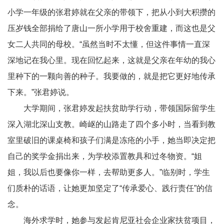
小学一年级的张君婷就在父亲的带领下，把从小到大积攒的
压岁钱全部捐给了唐山一所小学用于校舍重建，而这也是父
女二人共同的母校。“虽然当时不太懂，但这件事情一直深
深地记在我心里。现在回忆起来，这就是父亲在年幼的我心
里种下的一颗向善的种子。我要做的，就是把它更好地传承
下来。”张君婷说。
大学期间，张君婷发起扶贫助学行动，带领国际留学生
深入湖北深山支教。崎岖的山路走了四个多小时，当看到教
室里破旧的课桌椅和孩子们满是冻疮的小手，她当即决定把
自己的奖学金捐出来，为学校添置教具和过冬物资。“姐
姐，我以后也要像你一样，去帮助更多人。”临别时，学生
们质朴的话语，让她更加坚定了“传承爱心、践行责任”的信
念。
海外求学时，她参与发起肯尼亚社会企业家扶贫项目，