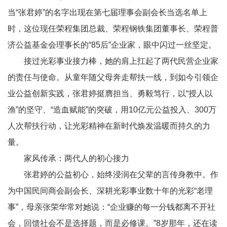
当“张君婷”的名字出现在第七届理事会副会长当选名单上
时，这位现任荣程集团总裁、荣程钢铁集团董事长、荣程普
济公益基金会理事长的“
85
后”企业家，眼中闪过一丝坚定。
接过光彩事业接力棒，她的肩上扛起了两代民营企业家
的责任与使命。从童年随父母奔走帮扶一线，到如今引领企
业公益创新实践，张君婷挺膺担当、勇毅笃行，以“授人以
渔”的坚守、“造血赋能”的突破，用
10
亿元公益投入、
300
万
人次帮扶行动，让光彩精神在新时代焕发温暖而持久的力
量。
家风传承：两代人的初心接力
张君婷的公益初心，始终浸润在父辈的言传身教中。作
为中国民间商会副会长、深耕光彩事业数十年的光彩“老理
事”，母亲张荣华常对她说：“企业赚的每一分钱都离不开社
会，回馈社会不是选择题，而是必修课。”
8
岁那年，还在读