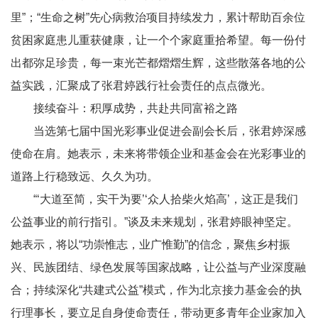
里”；“生命之树”先心病救治项目持续发力，累计帮助百余位
贫困家庭患儿重获健康，让一个个家庭重拾希望。每一份付
出都弥足珍贵，每一束光芒都熠熠生辉，这些散落各地的公
益实践，汇聚成了张君婷践行社会责任的点点微光。
接续奋斗：积厚成势，共赴共同富裕之路
当选第七届中国光彩事业促进会副会长后，张君婷深感
使命在肩。她表示，未来将带领企业和基金会在光彩事业的
道路上行稳致远、久久为功。
“‘大道至简，实干为要’‘众人拾柴火焰高’，这正是我们
公益事业的前行指引。”谈及未来规划，张君婷眼神坚定。
她表示，将以“功崇惟志，业广惟勤”的信念，聚焦乡村振
兴、民族团结、绿色发展等国家战略，让公益与产业深度融
合；持续深化“共建式公益”模式，作为北京接力基金会的执
行理事长，要立足自身使命责任，带动更多青年企业家加入