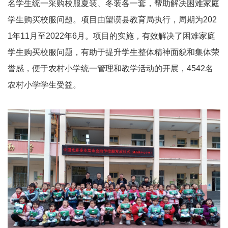
名学生统一采购校服夏装、冬装各一套，帮助解决困难家庭
学生购买校服问题。项目由望谟县教育局执行，周期为
202
1
年
11
月至
2022
年
6
月。项目的实施，有效解决了困难家庭
学生购买校服问题，有助于提升学生整体精神面貌和集体荣
誉感，便于农村小学统一管理和教学活动的开展，
4542
名
农村小学学生受益。