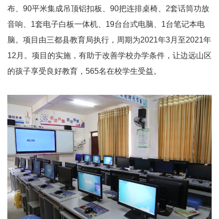
布、
90
平米集成吊顶铝扣板、
90
把连排桌椅、
2
套话筒功放
音响、
1
套电子白板一体机、
19
台台式电脑、
1
台笔记本电
脑。项目由三都县教育局执行，周期为
2021
年
3
月至
2021
年
12
月。项目的实施，有助于
改善学校办学条件，让边远山区
的孩子享受良好教育，
565名在校学生受益。