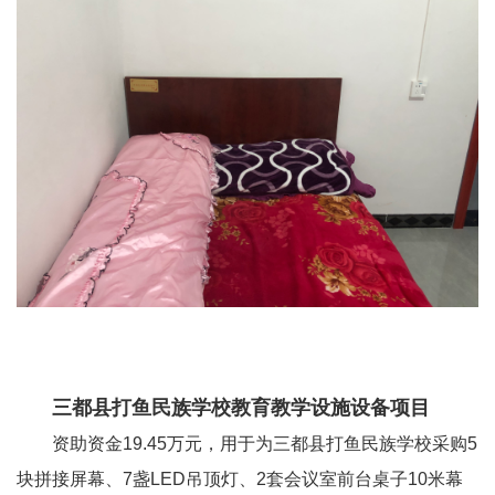
三都县打鱼民族学校教育教学设施设备项目
资助资金
19.45万元，用于为三都县打
鱼民族学校采购
5
块拼接
屏幕、
7盏
LED
吊顶灯、
2
套会议室前台桌子
10
米幕