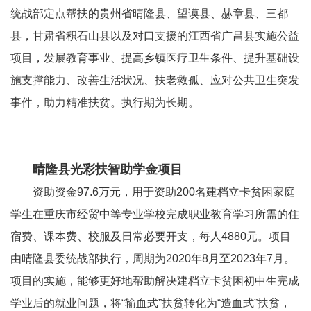
统战部定点帮扶的贵州省晴隆县、望谟县、赫章县、三都
县，甘肃省积石山县以及对口支援的江西省广昌县实施公益
项目，发展教育事业、提高乡镇医疗卫生条件、提升基础设
施支撑能力、改善生活状况、扶老救孤、应对公共卫生突发
事件，助力精准扶贫。执行期为长期。
晴隆县光彩扶智助学金项目
资助资金
97.6万元，用于资助
200
名建档立卡贫困家庭
学生在重庆市经贸中等专业学校完成职业教育学习所需的住
宿费、课本费、校服及日常必要开支，每人
4880
元。项目
由晴隆县委统战部执行，周期为
2020
年
8
月至
2023
年
7
月。
项目的实施，
能够更好地帮助解决建档立卡贫困初中生完成
学业后的就业问题，将“输血式”扶贫转化为“造血式”扶贫，