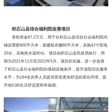
积石山县综合福利院改善项目
资助资金
67.2万元，用于在积石山县综合社会福利院内
铺设塑胶
800
平方米，新建晾衣棚
80
平方米，采购
42
寸彩电
20
台，采购热水器
80
台。项目由积石山县民政局执行，周
期为
2021
年
11
月至
2022
年
5
月。项目的实施，进一步改善
了积石山县社会福利院的基础设施条件，提升该院综合服务
水平，为
164
名供养人员提供营造更加舒适的居住环境，提
升他们的生活舒适度和幸福感。