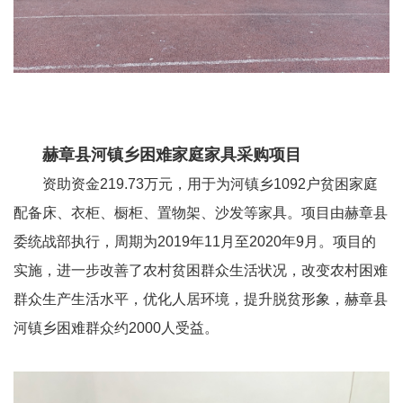
赫章县河镇乡困难家庭家具采购项目
资助资金
219.73万元，用于
为河镇乡
1092户贫困家庭
配备床、衣柜、橱柜、置物架、沙发等家具。项目由赫章县
委统战部执行，周期为
2019
年
11
月至
2020
年
9
月。项目的
实施，进一步改善了农村贫困群众生活状况，改变农村困难
群众生产生活水平，优化人居环境，提升脱贫形象，赫章县
河镇乡困难群众约
2000
人受益。